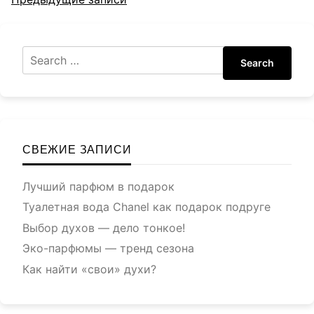
Навигация
по
записям
Search
СВЕЖИЕ ЗАПИСИ
Лучший парфюм в подарок
Туалетная вода Chanel как подарок подруге
Выбор духов — дело тонкое!
Эко-парфюмы — тренд сезона
Как найти «свои» духи?